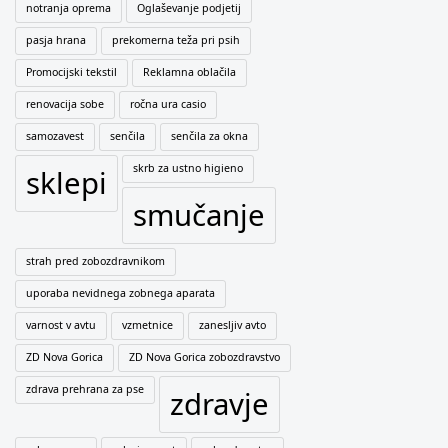
notranja oprema
Oglaševanje podjetij
pasja hrana
prekomerna teža pri psih
Promocijski tekstil
Reklamna oblačila
renovacija sobe
ročna ura casio
samozavest
senčila
senčila za okna
skrb za ustno higieno
sklepi
smučanje
strah pred zobozdravnikom
uporaba nevidnega zobnega aparata
varnost v avtu
vzmetnice
zanesljiv avto
ZD Nova Gorica
ZD Nova Gorica zobozdravstvo
zdrava prehrana za pse
zdravje