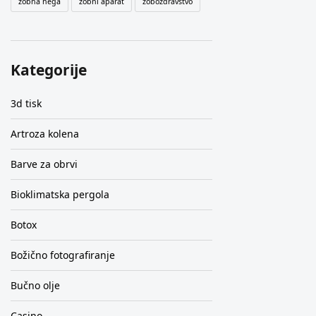
zobna nega
zobni aparat
zobozdravstvo
Kategorije
3d tisk
Artroza kolena
Barve za obrvi
Bioklimatska pergola
Botox
Božično fotografiranje
Bučno olje
Casino