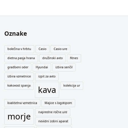
Oznake
bolečina v hrbtu
Casio
Casio ure
dietna pasja hrana
družinski avto
fitnes
gradbeni oder
Hyundai
izbira senčil
izbira vzmetnice
izpit za avto
kakovost spanja
kolekcija ur
kava
kvalitetna vzmetnica
Majice s logotipom
napredne ročne ure
morje
nevidni zobni aparat