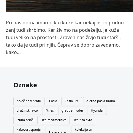
Pri nas doma imamo kužka že kar nekaj let in pridno
zanj tudi skrbimo. Ker živimo na podeželju, je kuža
tudi veliko na prostosti. Zraven nas živjo tudi starši,
tako da je tudi pri njih. Čeprav se dobro zavedamo,
kako…
Oznake
bolečina v hrbtu
Casio
Casio ure
dietna pasja hrana
družinski avto
fitnes
gradbeni oder
Hyundai
izbira senčil
izbira vzmetnice
izpit za avto
kakovost spanja
kolekcija ur