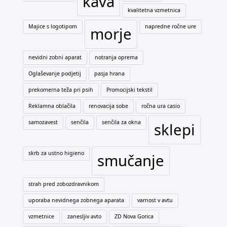
kava
kvalitetna vzmetnica
Majice s logotipom
napredne ročne ure
morje
nevidni zobni aparat
notranja oprema
Oglaševanje podjetij
pasja hrana
prekomerna teža pri psih
Promocijski tekstil
Reklamna oblačila
renovacija sobe
ročna ura casio
samozavest
senčila
senčila za okna
sklepi
skrb za ustno higieno
smučanje
strah pred zobozdravnikom
uporaba nevidnega zobnega aparata
varnost v avtu
vzmetnice
zanesljiv avto
ZD Nova Gorica