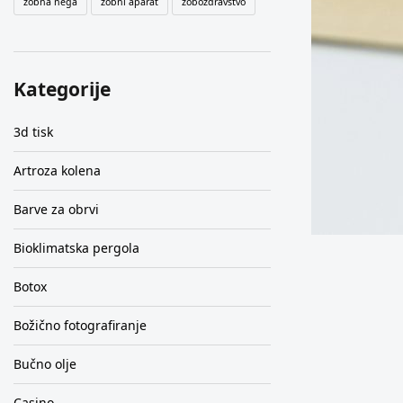
zobna nega
zobni aparat
zobozdravstvo
Kategorije
3d tisk
Artroza kolena
Barve za obrvi
Bioklimatska pergola
Botox
Božično fotografiranje
Bučno olje
Casino