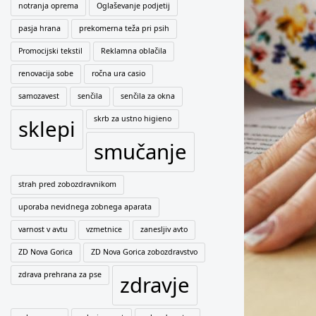
notranja oprema
Oglaševanje podjetij
pasja hrana
prekomerna teža pri psih
Promocijski tekstil
Reklamna oblačila
renovacija sobe
ročna ura casio
samozavest
senčila
senčila za okna
skrb za ustno higieno
sklepi
smučanje
strah pred zobozdravnikom
uporaba nevidnega zobnega aparata
varnost v avtu
vzmetnice
zanesljiv avto
ZD Nova Gorica
ZD Nova Gorica zobozdravstvo
zdrava prehrana za pse
zdravje