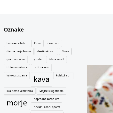
Oznake
bolečina v hrbtu
Casio
Casio ure
dietna pasja hrana
družinski avto
fitnes
gradbeni oder
Hyundai
izbira senčil
izbira vzmetnice
izpit za avto
kakovost spanja
kolekcija ur
kava
kvalitetna vzmetnica
Majice s logotipom
napredne ročne ure
morje
nevidni zobni aparat