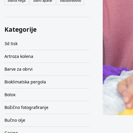
zobna nega
zobni aparat
zobozdravstvo
Kategorije
3d tisk
Artroza kolena
Barve za obrvi
Bioklimatska pergola
Botox
Božično fotografiranje
Bučno olje
Casino