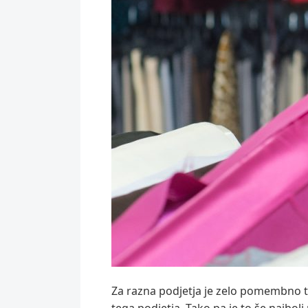
Za razna podjetja je zelo pomembno t
tega podjetja. Tako pa je to še najbo