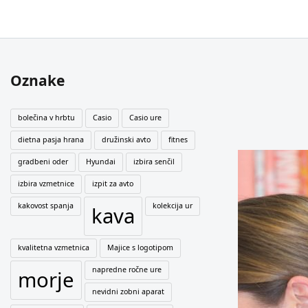
Oznake
bolečina v hrbtu
Casio
Casio ure
dietna pasja hrana
družinski avto
fitnes
gradbeni oder
Hyundai
izbira senčil
izbira vzmetnice
izpit za avto
kakovost spanja
kolekcija ur
kava
kvalitetna vzmetnica
Majice s logotipom
napredne ročne ure
morje
nevidni zobni aparat