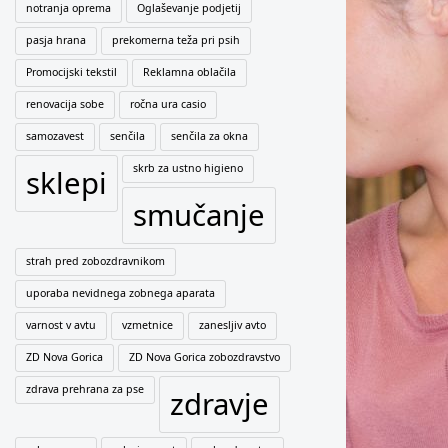
notranja oprema
Oglaševanje podjetij
pasja hrana
prekomerna teža pri psih
Promocijski tekstil
Reklamna oblačila
renovacija sobe
ročna ura casio
samozavest
senčila
senčila za okna
skrb za ustno higieno
sklepi
smučanje
strah pred zobozdravnikom
uporaba nevidnega zobnega aparata
varnost v avtu
vzmetnice
zanesljiv avto
ZD Nova Gorica
ZD Nova Gorica zobozdravstvo
zdrava prehrana za pse
zdravje