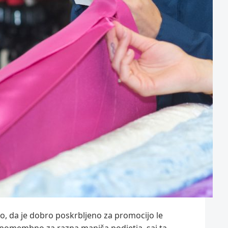
o, da je dobro poskrbljeno za promocijo le
lj pomembno za razna manjša podjetja, saj ta