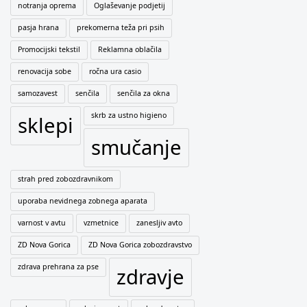
notranja oprema
Oglaševanje podjetij
pasja hrana
prekomerna teža pri psih
Promocijski tekstil
Reklamna oblačila
renovacija sobe
ročna ura casio
samozavest
senčila
senčila za okna
skrb za ustno higieno
sklepi
smučanje
strah pred zobozdravnikom
uporaba nevidnega zobnega aparata
varnost v avtu
vzmetnice
zanesljiv avto
ZD Nova Gorica
ZD Nova Gorica zobozdravstvo
zdrava prehrana za pse
zdravje