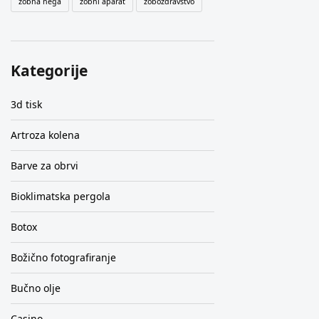
zobna nega
zobni aparat
zobozdravstvo
Kategorije
3d tisk
Artroza kolena
Barve za obrvi
Bioklimatska pergola
Botox
Božično fotografiranje
Bučno olje
Casino