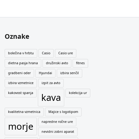
Oznake
bolečina v hrbtu
Casio
Casio ure
dietna pasja hrana
družinski avto
fitnes
gradbeni oder
Hyundai
izbira senčil
izbira vzmetnice
izpit za avto
kakovost spanja
kolekcija ur
kava
kvalitetna vzmetnica
Majice s logotipom
napredne ročne ure
morje
nevidni zobni aparat