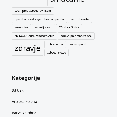
strah pred zobozdravnikom
uporaba nevidnega zobnega aparata
varnost v avtu
vzmetnice
zanesljiv avto
ZD Nova Gorica
ZD Nova Gorica zobozdravstvo
zdrava prehrana za pse
zobna nega
zobni aparat
zdravje
zobozdravstvo
Kategorije
3d tisk
Artroza kolena
Barve za obrvi