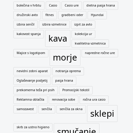
bolečina v hrbtu
Casio
Casio ure
dietna pasja hrana
družinski avto
fitnes
gradbeni oder
Hyundai
izbira senčil
izbira vzmetnice
izpit za avto
kakovost spanja
kolekcija ur
kava
kvalitetna vzmetnica
Majice s logotipom
napredne ročne ure
morje
nevidni zobni aparat
notranja oprema
Oglaševanje podjetij
pasja hrana
prekomerna teža pri psih
Promocijski tekstil
Reklamna oblačila
renovacija sobe
ročna ura casio
samozavest
senčila
senčila za okna
sklepi
skrb za ustno higieno
smučanje