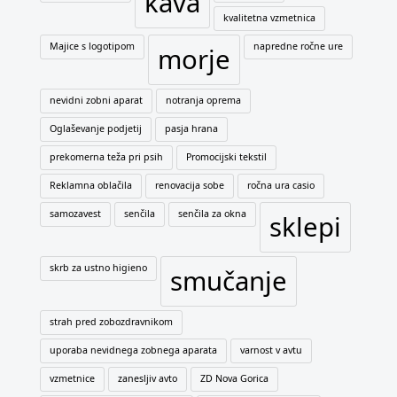
kava
kvalitetna vzmetnica
Majice s logotipom
napredne ročne ure
morje
nevidni zobni aparat
notranja oprema
Oglaševanje podjetij
pasja hrana
prekomerna teža pri psih
Promocijski tekstil
Reklamna oblačila
renovacija sobe
ročna ura casio
samozavest
senčila
senčila za okna
sklepi
skrb za ustno higieno
smučanje
strah pred zobozdravnikom
uporaba nevidnega zobnega aparata
varnost v avtu
vzmetnice
zanesljiv avto
ZD Nova Gorica