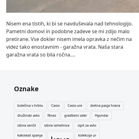
Nisem ena tistih, ki bi se navduševala nad tehnologijo.
Pametni domovi in podobne zadeve se mi zdijo malo
pretirane. Vse dokler nisem imela opravka z nečim na
videz tako enostavnim - garažna vrata. Naša stara
garažna vrata so bila ročna.…
Oznake
bolečina v hrbtu
Casio
Casio ure
dietna pasja hrana
družinski avto
fitnes
gradbeni oder
Hyundai
izbira senčil
izbira vzmetnice
izpit za avto
kakovost spanja
kolekcija ur