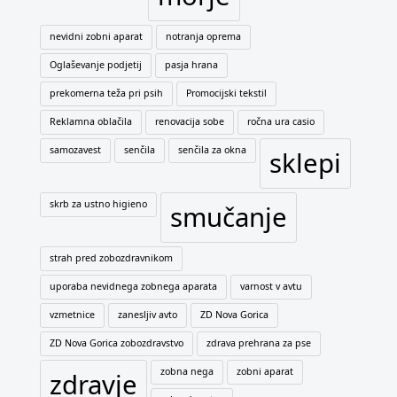
nevidni zobni aparat
notranja oprema
Oglaševanje podjetij
pasja hrana
prekomerna teža pri psih
Promocijski tekstil
Reklamna oblačila
renovacija sobe
ročna ura casio
samozavest
senčila
senčila za okna
sklepi
skrb za ustno higieno
smučanje
strah pred zobozdravnikom
uporaba nevidnega zobnega aparata
varnost v avtu
vzmetnice
zanesljiv avto
ZD Nova Gorica
ZD Nova Gorica zobozdravstvo
zdrava prehrana za pse
zobna nega
zobni aparat
zdravje