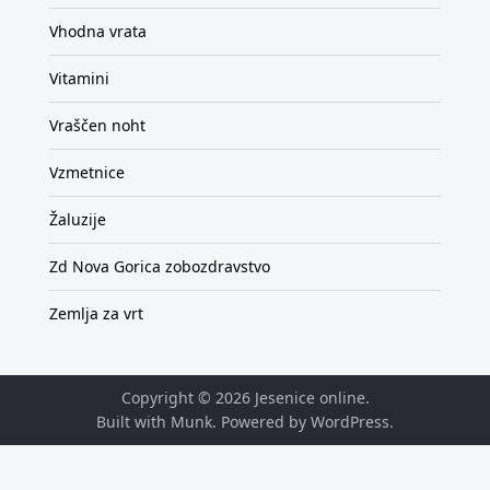
Vhodna vrata
Vitamini
Vraščen noht
Vzmetnice
Žaluzije
Zd Nova Gorica zobozdravstvo
Zemlja za vrt
Copyright © 2026
Jesenice online
.
Built with Munk
. Powered by
WordPress
.