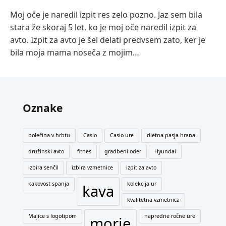
Moj oče je naredil izpit res zelo pozno. Jaz sem bila
stara že skoraj 5 let, ko je moj oče naredil izpit za
avto. Izpit za avto je šel delati predvsem zato, ker je
bila moja mama noseča z mojim…
Oznake
bolečina v hrbtu
Casio
Casio ure
dietna pasja hrana
družinski avto
fitnes
gradbeni oder
Hyundai
izbira senčil
izbira vzmetnice
izpit za avto
kakovost spanja
kolekcija ur
kava
kvalitetna vzmetnica
Majice s logotipom
napredne ročne ure
morje