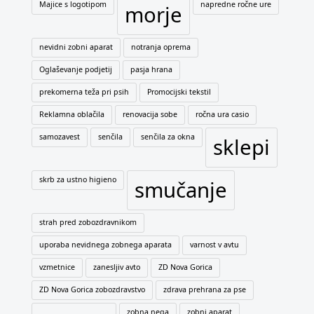
Majice s logotipom
napredne ročne ure
morje
nevidni zobni aparat
notranja oprema
Oglaševanje podjetij
pasja hrana
prekomerna teža pri psih
Promocijski tekstil
Reklamna oblačila
renovacija sobe
ročna ura casio
samozavest
senčila
senčila za okna
sklepi
skrb za ustno higieno
smučanje
strah pred zobozdravnikom
uporaba nevidnega zobnega aparata
varnost v avtu
vzmetnice
zanesljiv avto
ZD Nova Gorica
ZD Nova Gorica zobozdravstvo
zdrava prehrana za pse
zobna nega
zobni aparat