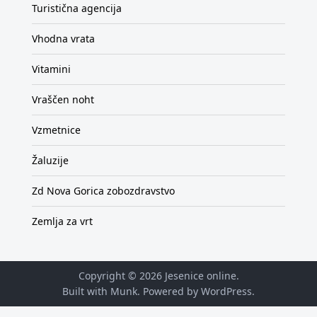
Turistična agencija
Vhodna vrata
Vitamini
Vraščen noht
Vzmetnice
Žaluzije
Zd Nova Gorica zobozdravstvo
Zemlja za vrt
Copyright © 2026
Jesenice online
.
Built with Munk
. Powered by
WordPress
.