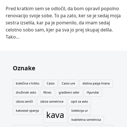
Pred kratkim sem se odločil, da bom opravil popolno
renovacijo svoje sobe. To pa zato, ker se je sedaj moja
sestra izselila, kar pa je pomenilo, da imam sedaj
celotno sobo sam, kjer pa sva jo prej skupaj delila.
Tako…
Oznake
bolečina v hrbtu
Casio
Casio ure
dietna pasja hrana
družinski avto
fitnes
gradbeni oder
Hyundai
izbira senčil
izbira vzmetnice
izpit za avto
kakovost spanja
kolekcija ur
kava
kvalitetna vzmetnica