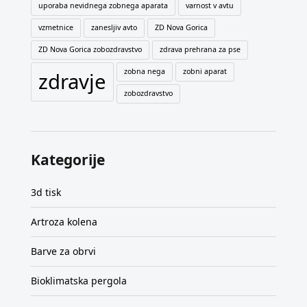
uporaba nevidnega zobnega aparata
varnost v avtu
vzmetnice
zanesljiv avto
ZD Nova Gorica
ZD Nova Gorica zobozdravstvo
zdrava prehrana za pse
zobna nega
zobni aparat
zdravje
zobozdravstvo
Kategorije
3d tisk
Artroza kolena
Barve za obrvi
Bioklimatska pergola