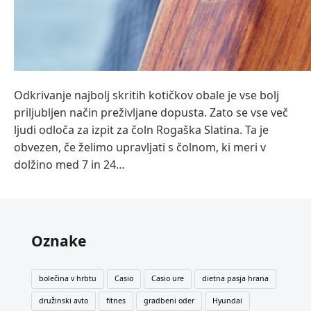
Odkrivanje najbolj skritih kotičkov obale je vse bolj
priljubljen način preživljane dopusta. Zato se vse več
ljudi odloča za izpit za čoln Rogaška Slatina. Ta je
obvezen, če želimo upravljati s čolnom, ki meri v
dolžino med 7 in 24…
Oznake
bolečina v hrbtu
Casio
Casio ure
dietna pasja hrana
družinski avto
fitnes
gradbeni oder
Hyundai