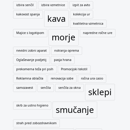
izbira senčil
izbira vzmetnice
izpit za avto
kakovost spanja
kolekcija ur
kava
kvalitetna vzmetnica
Majice s logotipom
napredne ročne ure
morje
nevidni zobni aparat
notranja oprema
Oglaševanje podjetij
pasja hrana
prekomerna teža pri psih
Promocijski tekstil
Reklamna oblačila
renovacija sobe
ročna ura casio
samozavest
senčila
senčila za okna
sklepi
skrb za ustno higieno
smučanje
strah pred zobozdravnikom