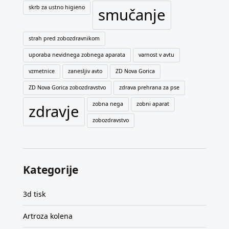
skrb za ustno higieno
smučanje
strah pred zobozdravnikom
uporaba nevidnega zobnega aparata
varnost v avtu
vzmetnice
zanesljiv avto
ZD Nova Gorica
ZD Nova Gorica zobozdravstvo
zdrava prehrana za pse
zobna nega
zobni aparat
zdravje
zobozdravstvo
Kategorije
3d tisk
Artroza kolena