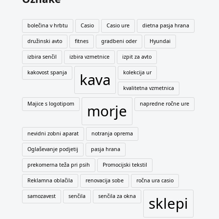
bolečina v hrbtu
Casio
Casio ure
dietna pasja hrana
družinski avto
fitnes
gradbeni oder
Hyundai
izbira senčil
izbira vzmetnice
izpit za avto
kakovost spanja
kolekcija ur
kava
kvalitetna vzmetnica
Majice s logotipom
napredne ročne ure
morje
nevidni zobni aparat
notranja oprema
Oglaševanje podjetij
pasja hrana
prekomerna teža pri psih
Promocijski tekstil
Reklamna oblačila
renovacija sobe
ročna ura casio
samozavest
senčila
senčila za okna
sklepi