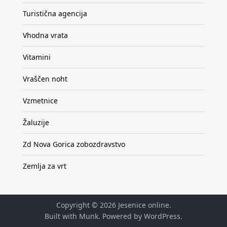
Turistična agencija
Vhodna vrata
Vitamini
Vraščen noht
Vzmetnice
Žaluzije
Zd Nova Gorica zobozdravstvo
Zemlja za vrt
Copyright © 2026
Jesenice online
.
Built with Munk
. Powered by
WordPress
.