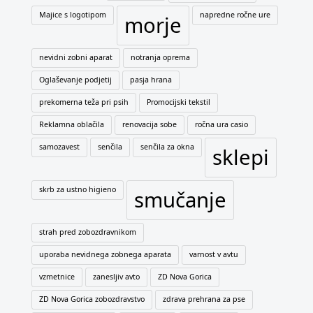
Majice s logotipom
napredne ročne ure
morje
nevidni zobni aparat
notranja oprema
Oglaševanje podjetij
pasja hrana
prekomerna teža pri psih
Promocijski tekstil
Reklamna oblačila
renovacija sobe
ročna ura casio
samozavest
senčila
senčila za okna
sklepi
skrb za ustno higieno
smučanje
strah pred zobozdravnikom
uporaba nevidnega zobnega aparata
varnost v avtu
vzmetnice
zanesljiv avto
ZD Nova Gorica
ZD Nova Gorica zobozdravstvo
zdrava prehrana za pse