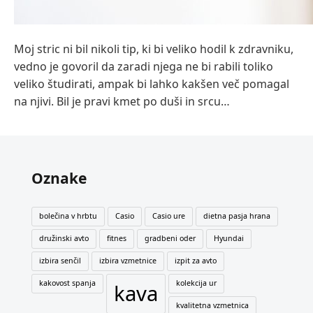
Moj stric ni bil nikoli tip, ki bi veliko hodil k zdravniku,
vedno je govoril da zaradi njega ne bi rabili toliko
veliko študirati, ampak bi lahko kakšen več pomagal
na njivi. Bil je pravi kmet po duši in srcu…
Oznake
bolečina v hrbtu
Casio
Casio ure
dietna pasja hrana
družinski avto
fitnes
gradbeni oder
Hyundai
izbira senčil
izbira vzmetnice
izpit za avto
kakovost spanja
kolekcija ur
kava
kvalitetna vzmetnica