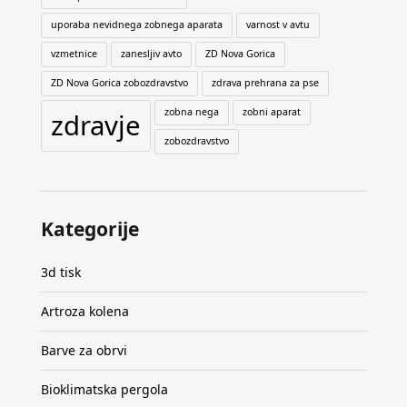
uporaba nevidnega zobnega aparata
varnost v avtu
vzmetnice
zanesljiv avto
ZD Nova Gorica
ZD Nova Gorica zobozdravstvo
zdrava prehrana za pse
zobna nega
zobni aparat
zdravje
zobozdravstvo
Kategorije
3d tisk
Artroza kolena
Barve za obrvi
Bioklimatska pergola