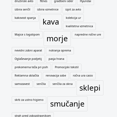
družinski avto
fitnes
gradbeni oder
Hyundai
izbira senčil
izbira vzmetnice
izpit za avto
kakovost spanja
kolekcija ur
kava
kvalitetna vzmetnica
Majice s logotipom
napredne ročne ure
morje
nevidni zobni aparat
notranja oprema
Oglaševanje podjetij
pasja hrana
prekomerna teža pri psih
Promocijski tekstil
Reklamna oblačila
renovacija sobe
ročna ura casio
samozavest
senčila
senčila za okna
sklepi
skrb za ustno higieno
smučanje
strah pred zobozdravnikom