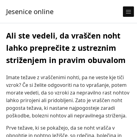
Skip to content
Jesenice online
Ali ste vedeli, da vraščen noht
lahko preprečite z ustreznim
striženjem in pravim obuvalom
Imate težave z vraščenimi nohti, pa ne veste kje tiči
vzrok? Če si želite odgovoriti na to vprašanje, potem
morate vedeti, da so vzroki za nepravilno rast nohtov
lahko prirojeni ali pridobljeni. Zato je vraščen noht
pogosta težava, ki nastane najpogosteje zaradi
poškodbe, bolezni nohtov ali nepravilnega striženja.
Prve težave, ki se pokažejo, da se noht vrašča v
obnohtje in nohtno ležišče, so rdečina, bolečina in