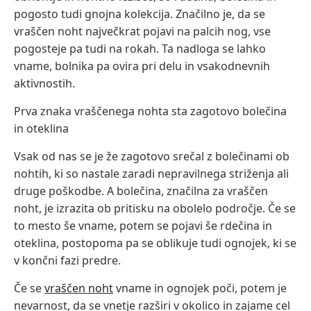
pogosto tudi gnojna kolekcija. Značilno je, da se
vraščen noht največkrat pojavi na palcih nog, vse
pogosteje pa tudi na rokah. Ta nadloga se lahko
vname, bolnika pa ovira pri delu in vsakodnevnih
aktivnostih.
Prva znaka vraščenega nohta sta zagotovo bolečina
in oteklina
Vsak od nas se je že zagotovo srečal z bolečinami ob
nohtih, ki so nastale zaradi nepravilnega striženja ali
druge poškodbe. A bolečina, značilna za vraščen
noht, je izrazita ob pritisku na obolelo področje. Če se
to mesto še vname, potem se pojavi še rdečina in
oteklina, postopoma pa se oblikuje tudi ognojek, ki se
v končni fazi predre.
Če se
vraščen noht
vname in ognojek poči, potem je
nevarnost, da se vnetje razširi v okolico in zajame cel