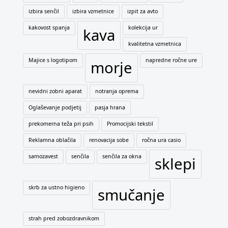
izbira senčil
izbira vzmetnice
izpit za avto
kakovost spanja
kolekcija ur
kava
kvalitetna vzmetnica
Majice s logotipom
napredne ročne ure
morje
nevidni zobni aparat
notranja oprema
Oglaševanje podjetij
pasja hrana
prekomerna teža pri psih
Promocijski tekstil
Reklamna oblačila
renovacija sobe
ročna ura casio
samozavest
senčila
senčila za okna
sklepi
skrb za ustno higieno
smučanje
strah pred zobozdravnikom