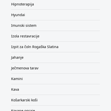
Hipnoterapija
Hyundai
Imunski sistem
Izola restavracije
Izpit za čoln Rogaška Slatina
Jahanje
Ječmenova tarav
Kamini
Kava
Košarkarski koši
Kovane ograje