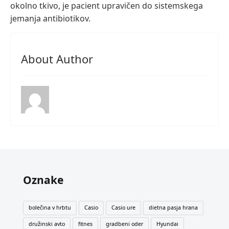
okolno tkivo, je pacient upravičen do sistemskega
jemanja antibiotikov.
About Author
Oznake
bolečina v hrbtu
Casio
Casio ure
dietna pasja hrana
družinski avto
fitnes
gradbeni oder
Hyundai