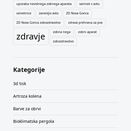
uporaba nevidnega zobnega aparata
varnost v avtu
vzmetnice
zanesljiv avto
ZD Nova Gorica
ZD Nova Gorica zobozdravstvo
zdrava prehrana za pse
zobna nega
zobni aparat
zdravje
zobozdravstvo
Kategorije
3d tisk
Artroza kolena
Barve za obrvi
Bioklimatska pergola