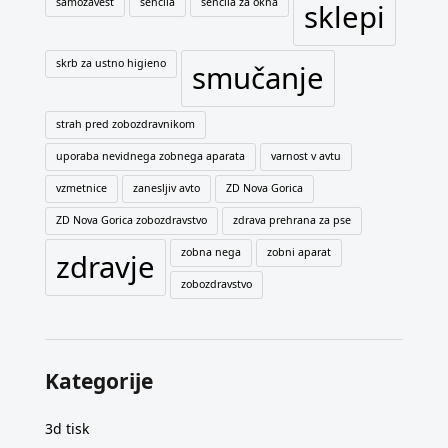
samozavest
senčila
senčila za okna
sklepi
skrb za ustno higieno
smučanje
strah pred zobozdravnikom
uporaba nevidnega zobnega aparata
varnost v avtu
vzmetnice
zanesljiv avto
ZD Nova Gorica
ZD Nova Gorica zobozdravstvo
zdrava prehrana za pse
zobna nega
zobni aparat
zdravje
zobozdravstvo
Kategorije
3d tisk