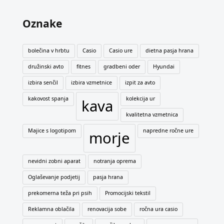
Oznake
bolečina v hrbtu
Casio
Casio ure
dietna pasja hrana
družinski avto
fitnes
gradbeni oder
Hyundai
izbira senčil
izbira vzmetnice
izpit za avto
kakovost spanja
kolekcija ur
kava
kvalitetna vzmetnica
Majice s logotipom
napredne ročne ure
morje
nevidni zobni aparat
notranja oprema
Oglaševanje podjetij
pasja hrana
prekomerna teža pri psih
Promocijski tekstil
Reklamna oblačila
renovacija sobe
ročna ura casio