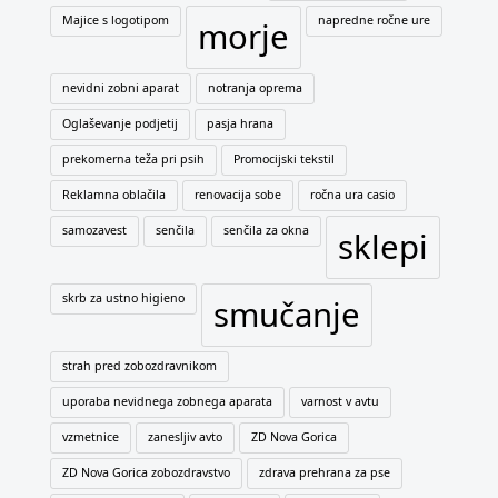
Majice s logotipom
napredne ročne ure
morje
nevidni zobni aparat
notranja oprema
Oglaševanje podjetij
pasja hrana
prekomerna teža pri psih
Promocijski tekstil
Reklamna oblačila
renovacija sobe
ročna ura casio
samozavest
senčila
senčila za okna
sklepi
skrb za ustno higieno
smučanje
strah pred zobozdravnikom
uporaba nevidnega zobnega aparata
varnost v avtu
vzmetnice
zanesljiv avto
ZD Nova Gorica
ZD Nova Gorica zobozdravstvo
zdrava prehrana za pse