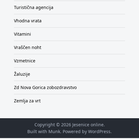
Turistična agencija
Vhodna vrata
Vitamini
Vraščen noht
Vzmetnice
Žaluzije
Zd Nova Gorica zobozdravstvo
Zemlja za vrt
Copyright © 2026
Jesenice online
.
Built with Munk
. Powered by
WordPress
.