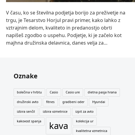
V času, ko se številna podjetja borijo za preživetje na
trgu, je Tesarstvo Horjul pravi primer, kako lahko z
vztrajnim delom, kvaliteto in predanostjo obrti
napišeš zgodbo o uspehu. Podjetje, ki je začelo kot
majhna družinska delavnica, danes velja za…
Oznake
bolečina v hrbtu
Casio
Casio ure
dietna pasja hrana
družinski avto
fitnes
gradbeni oder
Hyundai
izbira senčil
izbira vzmetnice
izpit za avto
kakovost spanja
kolekcija ur
kava
kvalitetna vzmetnica