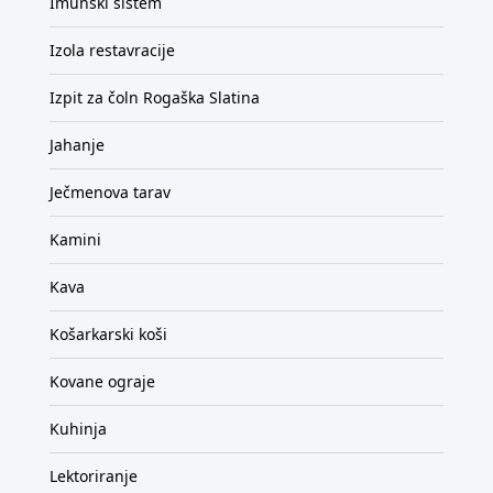
Imunski sistem
Izola restavracije
Izpit za čoln Rogaška Slatina
Jahanje
Ječmenova tarav
Kamini
Kava
Košarkarski koši
Kovane ograje
Kuhinja
Lektoriranje