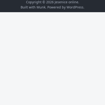
Copyright © 2026
Jesenice online
.
Built with Munk
. Powered by
WordPress
.