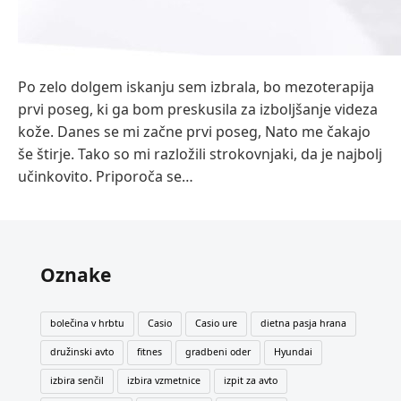
Po zelo dolgem iskanju sem izbrala, bo mezoterapija
prvi poseg, ki ga bom preskusila za izboljšanje videza
kože. Danes se mi začne prvi poseg, Nato me čakajo
še štirje. Tako so mi razložili strokovnjaki, da je najbolj
učinkovito. Priporoča se…
Oznake
bolečina v hrbtu
Casio
Casio ure
dietna pasja hrana
družinski avto
fitnes
gradbeni oder
Hyundai
izbira senčil
izbira vzmetnice
izpit za avto