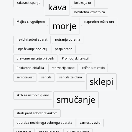
kakovost spanja
kolekcija ur
kava
kvalitetna vzmetnica
Majice s logotipom
napredne ročne ure
morje
nevidni zobni aparat
notranja oprema
Oglaševanje podjetij
pasja hrana
prekomerna teža pri psih
Promocijski tekstil
Reklamna oblačila
renovacija sobe
ročna ura casio
samozavest
senčila
senčila za okna
sklepi
skrb za ustno higieno
smučanje
strah pred zobozdravnikom
uporaba nevidnega zobnega aparata
varnost v avtu
vzmetnice
zanesljiv avto
ZD Nova Gorica