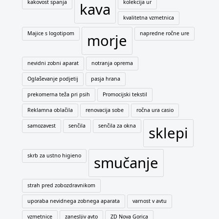
kakovost spanja
kolekcija ur
kava
kvalitetna vzmetnica
Majice s logotipom
napredne ročne ure
morje
nevidni zobni aparat
notranja oprema
Oglaševanje podjetij
pasja hrana
prekomerna teža pri psih
Promocijski tekstil
Reklamna oblačila
renovacija sobe
ročna ura casio
samozavest
senčila
senčila za okna
sklepi
skrb za ustno higieno
smučanje
strah pred zobozdravnikom
uporaba nevidnega zobnega aparata
varnost v avtu
vzmetnice
zanesljiv avto
ZD Nova Gorica