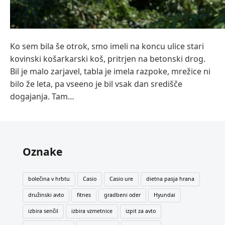
Ko sem bila še otrok, smo imeli na koncu ulice stari
kovinski košarkarski koš, pritrjen na betonski drog.
Bil je malo zarjavel, tabla je imela razpoke, mrežice ni
bilo že leta, pa vseeno je bil vsak dan središče
dogajanja. Tam…
Oznake
bolečina v hrbtu
Casio
Casio ure
dietna pasja hrana
družinski avto
fitnes
gradbeni oder
Hyundai
izbira senčil
izbira vzmetnice
izpit za avto