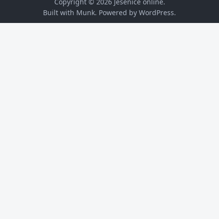
Copyright © 2026
Jesenice online
.
Built with Munk
. Powered by
WordPress
.