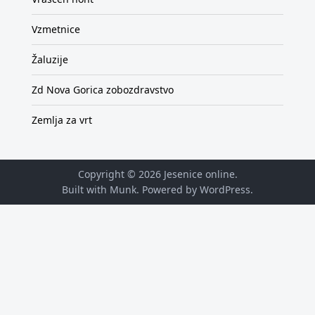
Vzmetnice
Žaluzije
Zd Nova Gorica zobozdravstvo
Zemlja za vrt
Copyright © 2026
Jesenice online
.
Built with Munk
. Powered by
WordPress
.