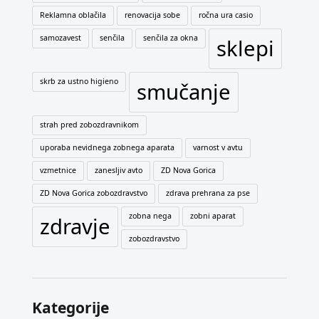
Reklamna oblačila
renovacija sobe
ročna ura casio
samozavest
senčila
senčila za okna
sklepi
skrb za ustno higieno
smučanje
strah pred zobozdravnikom
uporaba nevidnega zobnega aparata
varnost v avtu
vzmetnice
zanesljiv avto
ZD Nova Gorica
ZD Nova Gorica zobozdravstvo
zdrava prehrana za pse
zobna nega
zobni aparat
zdravje
zobozdravstvo
Kategorije