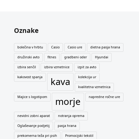
Oznake
bolečina v hrbtu
Casio
Casio ure
dietna pasja hrana
družinski avto
fitnes
gradbeni oder
Hyundai
izbira senčil
izbira vzmetnice
izpit za avto
kakovost spanja
kolekcija ur
kava
kvalitetna vzmetnica
Majice s logotipom
napredne ročne ure
morje
nevidni zobni aparat
notranja oprema
Oglaševanje podjetij
pasja hrana
prekomerna teža pri psih
Promocijski tekstil