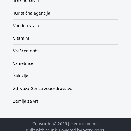
Treking čevlji
Turistična agencija
Vhodna vrata
Vitamini
Vraščen noht
Vzmetnice
Žaluzije
Zd Nova Gorica zobozdravstvo
Zemlja za vrt
Copyright © 2026
Jesenice online
.
Built with Munk
. Powered by
WordPress
.