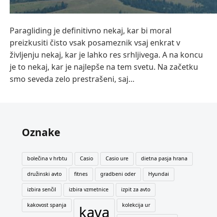
Paragliding je definitivno nekaj, kar bi moral
preizkusiti čisto vsak posameznik vsaj enkrat v
življenju nekaj, kar je lahko res srhljivega. A na koncu
je to nekaj, kar je najlepše na tem svetu. Na začetku
smo seveda zelo prestrašeni, saj…
Oznake
bolečina v hrbtu
Casio
Casio ure
dietna pasja hrana
družinski avto
fitnes
gradbeni oder
Hyundai
izbira senčil
izbira vzmetnice
izpit za avto
kakovost spanja
kolekcija ur
kava