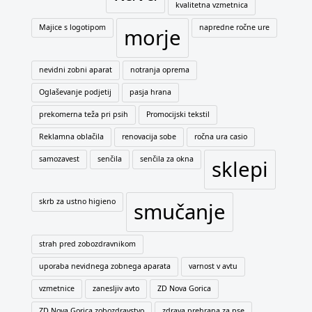
kvalitetna vzmetnica
Majice s logotipom
napredne ročne ure
morje
nevidni zobni aparat
notranja oprema
Oglaševanje podjetij
pasja hrana
prekomerna teža pri psih
Promocijski tekstil
Reklamna oblačila
renovacija sobe
ročna ura casio
samozavest
senčila
senčila za okna
sklepi
skrb za ustno higieno
smučanje
strah pred zobozdravnikom
uporaba nevidnega zobnega aparata
varnost v avtu
vzmetnice
zanesljiv avto
ZD Nova Gorica
ZD Nova Gorica zobozdravstvo
zdrava prehrana za pse