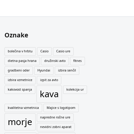
Oznake
bolečina v hrbtu
Casio
Casio ure
dietna pasja hrana
družinski avto
fitnes
gradbeni oder
Hyundai
izbira senčil
izbira vzmetnice
izpit za avto
kakovost spanja
kolekcija ur
kava
kvalitetna vzmetnica
Majice s logotipom
napredne ročne ure
morje
nevidni zobni aparat