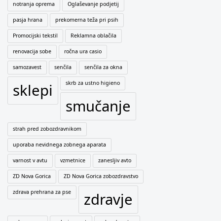
notranja oprema
Oglaševanje podjetij
pasja hrana
prekomerna teža pri psih
Promocijski tekstil
Reklamna oblačila
renovacija sobe
ročna ura casio
samozavest
senčila
senčila za okna
skrb za ustno higieno
sklepi
smučanje
strah pred zobozdravnikom
uporaba nevidnega zobnega aparata
varnost v avtu
vzmetnice
zanesljiv avto
ZD Nova Gorica
ZD Nova Gorica zobozdravstvo
zdrava prehrana za pse
zdravje