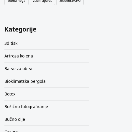
zobna nega
zobni aparat
zobozdravstvo
Kategorije
3d tisk
Artroza kolena
Barve za obrvi
Bioklimatska pergola
Botox
Božično fotografiranje
Bučno olje
Casino