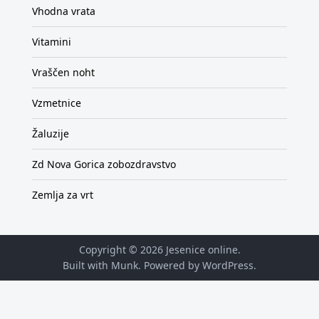
Vhodna vrata
Vitamini
Vraščen noht
Vzmetnice
Žaluzije
Zd Nova Gorica zobozdravstvo
Zemlja za vrt
Copyright © 2026
Jesenice online
.
Built with Munk
. Powered by
WordPress
.