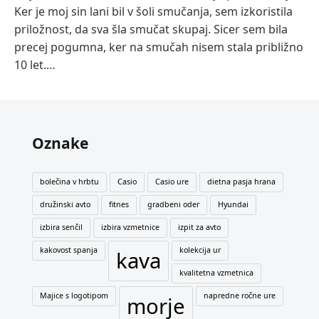
Ker je moj sin lani bil v šoli smučanja, sem izkoristila
priložnost, da sva šla smučat skupaj. Sicer sem bila
precej pogumna, ker na smučah nisem stala približno
10 let.…
Oznake
bolečina v hrbtu
Casio
Casio ure
dietna pasja hrana
družinski avto
fitnes
gradbeni oder
Hyundai
izbira senčil
izbira vzmetnice
izpit za avto
kakovost spanja
kolekcija ur
kava
kvalitetna vzmetnica
Majice s logotipom
napredne ročne ure
morje