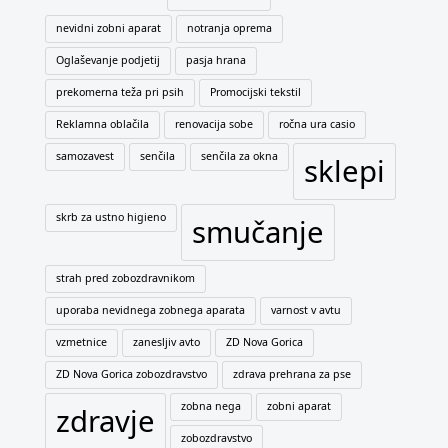
nevidni zobni aparat
notranja oprema
Oglaševanje podjetij
pasja hrana
prekomerna teža pri psih
Promocijski tekstil
Reklamna oblačila
renovacija sobe
ročna ura casio
samozavest
senčila
senčila za okna
sklepi
skrb za ustno higieno
smučanje
strah pred zobozdravnikom
uporaba nevidnega zobnega aparata
varnost v avtu
vzmetnice
zanesljiv avto
ZD Nova Gorica
ZD Nova Gorica zobozdravstvo
zdrava prehrana za pse
zobna nega
zobni aparat
zdravje
zobozdravstvo