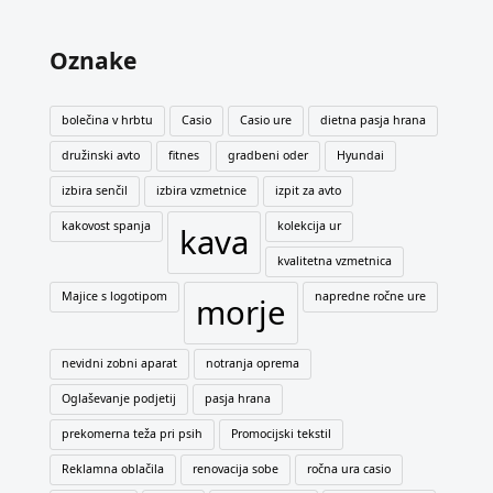
Oznake
bolečina v hrbtu
Casio
Casio ure
dietna pasja hrana
družinski avto
fitnes
gradbeni oder
Hyundai
izbira senčil
izbira vzmetnice
izpit za avto
kakovost spanja
kolekcija ur
kava
kvalitetna vzmetnica
Majice s logotipom
napredne ročne ure
morje
nevidni zobni aparat
notranja oprema
Oglaševanje podjetij
pasja hrana
prekomerna teža pri psih
Promocijski tekstil
Reklamna oblačila
renovacija sobe
ročna ura casio