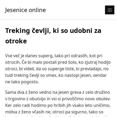
Skip to content
Jesenice online
Treking čevlji, ki so udobni za
otroke
Vse več je danes superg, tako pri odraslih, kot pri
otrocih. Če bi malo postali pred šolo, ko zjutraj hodijo
otroci, bi videli, da so superge tiste, ki prevladajo, no
tudi treking čevlji so vmes, ko nastopi jesen, vendar
ne tako pogosto.
Sama dva z ženo vedno na jesen greva z celo družino
v trgovino z obutvijo in vsi si privoščimo novo obutev.
Ker zelo radi hodimo po hribih jih vsako leto uničimo,
midva z ženo včasih ne, otroci pa sigurno, tako so