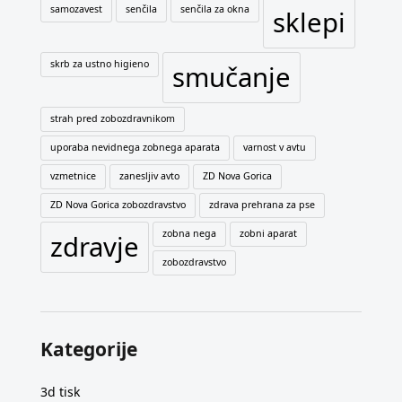
samozavest
senčila
senčila za okna
sklepi
skrb za ustno higieno
smučanje
strah pred zobozdravnikom
uporaba nevidnega zobnega aparata
varnost v avtu
vzmetnice
zanesljiv avto
ZD Nova Gorica
ZD Nova Gorica zobozdravstvo
zdrava prehrana za pse
zobna nega
zobni aparat
zdravje
zobozdravstvo
Kategorije
3d tisk