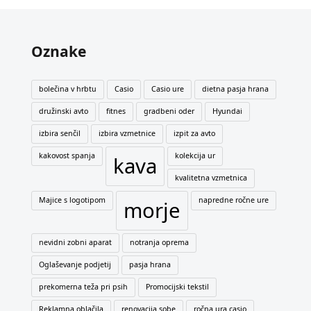
Oznake
bolečina v hrbtu
Casio
Casio ure
dietna pasja hrana
družinski avto
fitnes
gradbeni oder
Hyundai
izbira senčil
izbira vzmetnice
izpit za avto
kakovost spanja
kolekcija ur
kava
kvalitetna vzmetnica
Majice s logotipom
napredne ročne ure
morje
nevidni zobni aparat
notranja oprema
Oglaševanje podjetij
pasja hrana
prekomerna teža pri psih
Promocijski tekstil
Reklamna oblačila
renovacija sobe
ročna ura casio