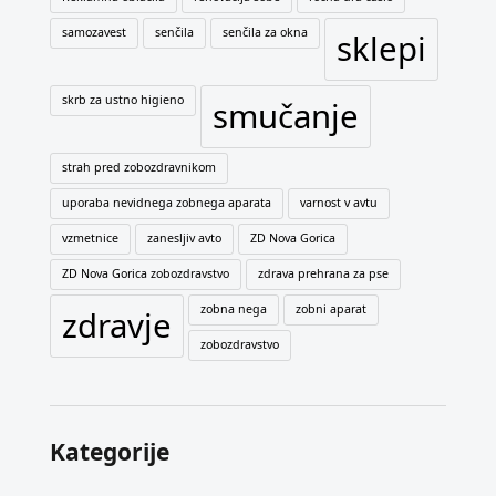
samozavest
senčila
senčila za okna
sklepi
skrb za ustno higieno
smučanje
strah pred zobozdravnikom
uporaba nevidnega zobnega aparata
varnost v avtu
vzmetnice
zanesljiv avto
ZD Nova Gorica
ZD Nova Gorica zobozdravstvo
zdrava prehrana za pse
zobna nega
zobni aparat
zdravje
zobozdravstvo
Kategorije