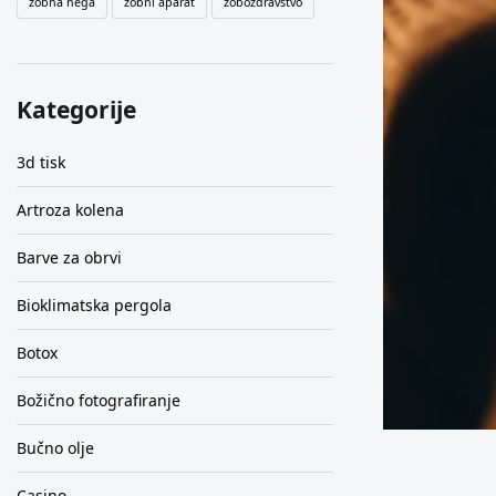
zobna nega
zobni aparat
zobozdravstvo
Kategorije
3d tisk
Artroza kolena
Barve za obrvi
Bioklimatska pergola
Botox
Božično fotografiranje
Bučno olje
Casino