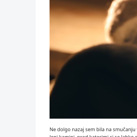
Ne dolgo nazaj sem bila na smučanju v 
lepi kamini, pred katerimi si se lahko