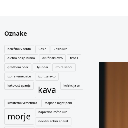
Oznake
bolečina v hrbtu
Casio
Casio ure
dietna pasja hrana
družinski avto
fitnes
gradbeni oder
Hyundai
izbira senčil
izbira vzmetnice
izpit za avto
kakovost spanja
kolekcija ur
kava
kvalitetna vzmetnica
Majice s logotipom
napredne ročne ure
morje
nevidni zobni aparat