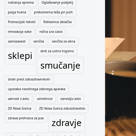
notranja oprema
Oglaševanje podjetij
pasja hrana
prekomerna teža pri psih
Promocijski tekstil
Reklamna oblačila
renovacija sobe
ročna ura casio
samozavest
senčila
senčila za okna
skrb za ustno higieno
sklepi
smučanje
strah pred zobozdravnikom
uporaba nevidnega zobnega aparata
varnost v avtu
vzmetnice
zanesljiv avto
ZD Nova Gorica
ZD Nova Gorica zobozdravstvo
zdrava prehrana za pse
zdravje