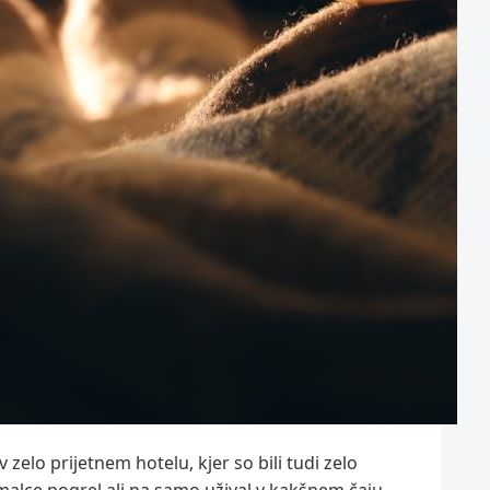
zelo prijetnem hotelu, kjer so bili tudi zelo
 malce pogrel ali pa samo užival v kakšnem čaju.