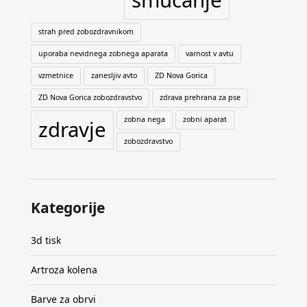
smučanje
strah pred zobozdravnikom
uporaba nevidnega zobnega aparata
varnost v avtu
vzmetnice
zanesljiv avto
ZD Nova Gorica
ZD Nova Gorica zobozdravstvo
zdrava prehrana za pse
zobna nega
zobni aparat
zdravje
zobozdravstvo
Kategorije
3d tisk
Artroza kolena
Barve za obrvi