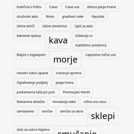
bolečina v hrbtu
Casio
Casio ure
dietna pasja hrana
družinski avto
fitnes
gradbeni oder
Hyundai
izbira senčil
izbira vzmetnice
izpit za avto
kakovost spanja
kolekcija ur
kava
kvalitetna vzmetnica
Majice s logotipom
napredne ročne ure
morje
nevidni zobni aparat
notranja oprema
Oglaševanje podjetij
pasja hrana
prekomerna teža pri psih
Promocijski tekstil
Reklamna oblačila
renovacija sobe
ročna ura casio
samozavest
senčila
senčila za okna
sklepi
skrb za ustno higieno