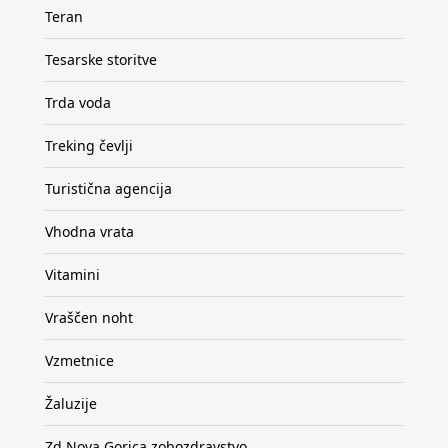
Teran
Tesarske storitve
Trda voda
Treking čevlji
Turistična agencija
Vhodna vrata
Vitamini
Vraščen noht
Vzmetnice
Žaluzije
Zd Nova Gorica zobozdravstvo