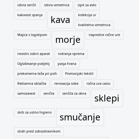
izbira senčil
izbira vzmetnice
izpit za avto
kakovost spanja
kolekcija ur
kava
kvalitetna vzmetnica
Majice s logotipom
napredne ročne ure
morje
nevidni zobni aparat
notranja oprema
Oglaševanje podjetij
pasja hrana
prekomerna teža pri psih
Promocijski tekstil
Reklamna oblačila
renovacija sobe
ročna ura casio
samozavest
senčila
senčila za okna
sklepi
skrb za ustno higieno
smučanje
strah pred zobozdravnikom