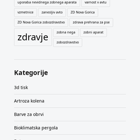
uporaba nevidnega zobnega aparata
varnost v avtu
vzmetnice
zanesljiv avto
ZD Nova Gorica
ZD Nova Gorica zobozdravstvo
zdrava prehrana za pse
zobna nega
zobni aparat
zdravje
zobozdravstvo
Kategorije
3d tisk
Artroza kolena
Barve za obrvi
Bioklimatska pergola