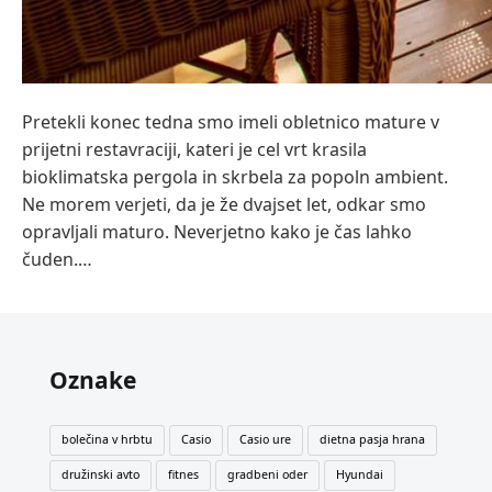
Pretekli konec tedna smo imeli obletnico mature v
prijetni restavraciji, kateri je cel vrt krasila
bioklimatska pergola in skrbela za popoln ambient.
Ne morem verjeti, da je že dvajset let, odkar smo
opravljali maturo. Neverjetno kako je čas lahko
čuden.…
Oznake
bolečina v hrbtu
Casio
Casio ure
dietna pasja hrana
družinski avto
fitnes
gradbeni oder
Hyundai