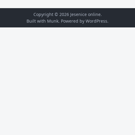
Copyright © 2026
Jesenice online
.
Built with Munk
. Powered by
WordPress
.