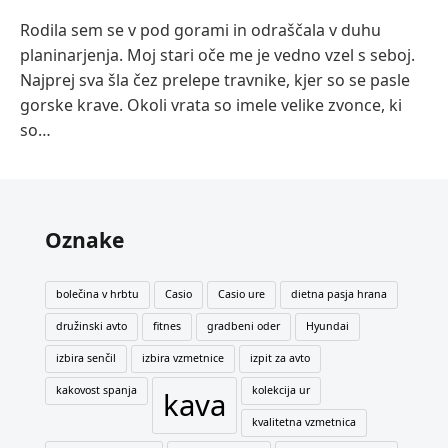
Rodila sem se v pod gorami in odraščala v duhu
planinarjenja. Moj stari oče me je vedno vzel s seboj.
Najprej sva šla čez prelepe travnike, kjer so se pasle
gorske krave. Okoli vrata so imele velike zvonce, ki
so…
Oznake
bolečina v hrbtu
Casio
Casio ure
dietna pasja hrana
družinski avto
fitnes
gradbeni oder
Hyundai
izbira senčil
izbira vzmetnice
izpit za avto
kakovost spanja
kolekcija ur
kava
kvalitetna vzmetnica