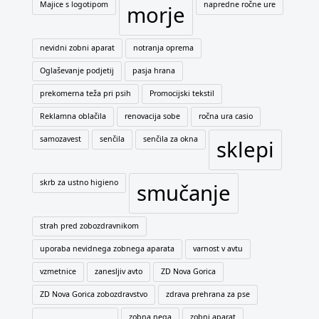
Majice s logotipom
napredne ročne ure
morje
nevidni zobni aparat
notranja oprema
Oglaševanje podjetij
pasja hrana
prekomerna teža pri psih
Promocijski tekstil
Reklamna oblačila
renovacija sobe
ročna ura casio
samozavest
senčila
senčila za okna
sklepi
skrb za ustno higieno
smučanje
strah pred zobozdravnikom
uporaba nevidnega zobnega aparata
varnost v avtu
vzmetnice
zanesljiv avto
ZD Nova Gorica
ZD Nova Gorica zobozdravstvo
zdrava prehrana za pse
zobna nega
zobni aparat