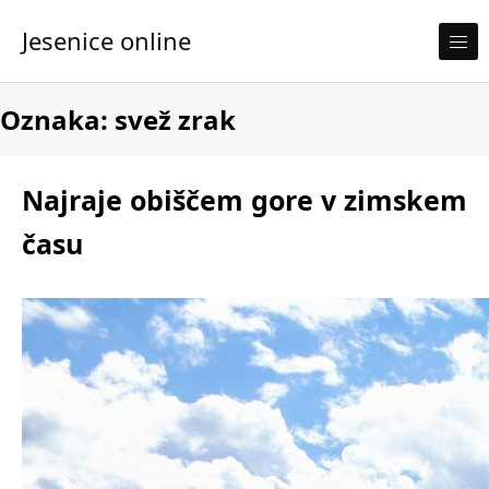
Skip to content
Jesenice online
Oznaka:
svež zrak
Najraje obiščem gore v zimskem
času