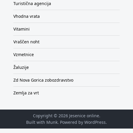
Turistična agencija
Vhodna vrata
Vitamini
Vraščen noht
Vzmetnice
Žaluzije
Zd Nova Gorica zobozdravstvo
Zemlja za vrt
Copyright © 2026
Jesenice online
.
Built with Munk
. Powered by
WordPress
.