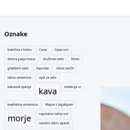
Oznake
bolečina v hrbtu
Casio
Casio ure
dietna pasja hrana
družinski avto
fitnes
gradbeni oder
Hyundai
izbira senčil
izbira vzmetnice
izpit za avto
kakovost spanja
kolekcija ur
kava
kvalitetna vzmetnica
Majice s logotipom
napredne ročne ure
morje
nevidni zobni aparat