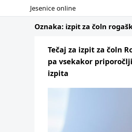
Jesenice online
Skip to content
Oznaka:
izpit za čoln rogaš
Tečaj za izpit za čoln 
pa vsekakor priporočlj
izpita