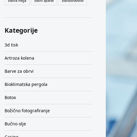
zobna nega
zobni aparat
zobozdravstvo
Kategorije
3d tisk
Artroza kolena
Barve za obrvi
Bioklimatska pergola
Botox
Božično fotografiranje
Bučno olje
Casino