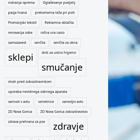
notranja oprema
Oglaševanje podjetij
pasja hrana
prekomerna teža pri psih
Promocijski tekstil
Reklamna oblačila
renovacija sobe
ročna ura casio
samozavest
senčila
senčila za okna
skrb za ustno higieno
sklepi
smučanje
strah pred zobozdravnikom
uporaba nevidnega zobnega aparata
varnost v avtu
vzmetnice
zanesljiv avto
ZD Nova Gorica
ZD Nova Gorica zobozdravstvo
zdrava prehrana za pse
zdravje